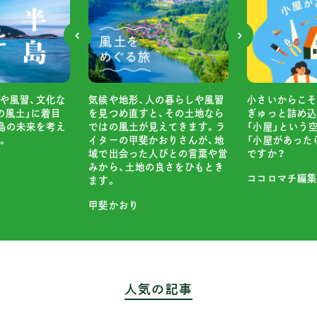
や風習、文化な
小さいからこそ
気候や地形、人の暮らしや風習
の風土」に着目
ぎゅっと詰め込
を見つめ直すと、その土地なら
島の未来を考え
「小屋」という
ではの風土が見えてきます。ラ
。
「小屋があった
イターの甲斐かおりさんが、地
ですか？
域で出会った人びとの言葉や営
みから、土地の良さをひもとき
ココロマチ編集
ます。
甲斐かおり
人気の記事