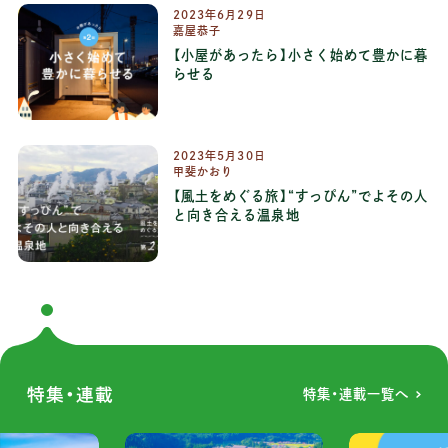
2023年6月29日
嘉屋恭子
【小屋があったら】小さく始めて豊かに暮
らせる
連載：
小屋があったら
2023年5月30日
甲斐かおり
【風土をめぐる旅】“すっぴん”でよその人
と向き合える温泉地
連載：
風土をめぐる旅
特集・連載
特集・連載一覧へ