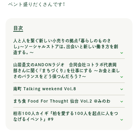
ベント盛りだくさんです！
目次
人と人を繋ぐ新しい小売りの拠点「暮らしのものさ
し」〜ソーシャルストアは、出会いと新しい働き方を創
造する。〜
山居是文のANDONラジオ 合同会社コトラボ代表岡
部さんに聞く『まちづくり』を仕事にする 〜お金と楽し
さのバランスをどう保つんだろう？〜
南町 Talking weekend Vol.8
まち食 Food For Thought 仙台 Vol.2 @みのわ
柏市100人カイギ 「柏を愛する100人を起点に人をつ
なげるイベント」 #9