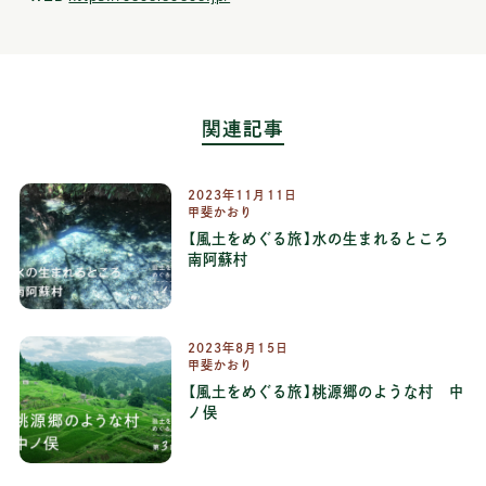
関連記事
2023年11月11日
甲斐かおり
【風土をめぐる旅】水の生まれるところ
南阿蘇村
連載：
風土をめぐる旅
2023年8月15日
甲斐かおり
【風土をめぐる旅】桃源郷のような村 中
ノ俣
連載：
風土をめぐる旅