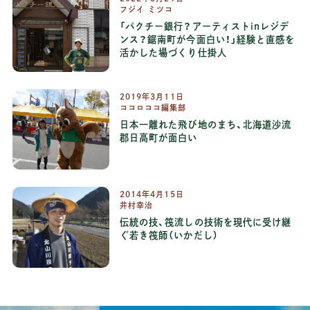
フジイ ミツコ
「パクチー銀行？アーティストinレジデ
ンス？鋸南町が今面白い！」経験と直感を
活かした場づくり仕掛人
2019
年
3
月
11
日
ココロココ編集部
日本一離れた飛び地のまち、北海道沙流
郡日高町が面白い
2014
年
4
月
15
日
井村幸治
伝統の技、筏流しの技術を現代に受け継
ぐ若き筏師（いかだし）