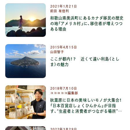
2021
年
1
月
21
日
前田 有佳利
和歌山県美浜町にあるカナダ移民の歴史
の地「アメリカ村」に、移住者が増えつつ
ある理由
2015
年
4
月
15
日
山田智子
ここが都内！？ 近くて遠い利島（とし
ま）の魅力
2018
年
7
月
10
日
ココロココ編集部
秋葉原に日本の美味しいモノが大集合！
「日本百貨店しょくひんかん」が目指
す、“生産者と消費者がつながる場所”と
は
2022
年
3
月
29
日