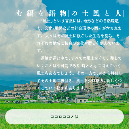
物語を編む
人と風土の
「風土」という言葉には、地形などの自然環境
と、
文化・風習などの社会環境の両方が含まれま
す。
人々はその風土に根ざした生活を営み、
そ
れぞれの地域に独自の文化や歴史を刻んでいま
す。
過疎が進む中で、すべての風土を守り、
残して
いくことは不可能であり
時とともに消えていく
風土もあるでしょう。
その一方で、外から移住し
てその土地に根付き、
風土を受け継ぎ、新しくつ
くっていく動きもあります。
ココロココとは