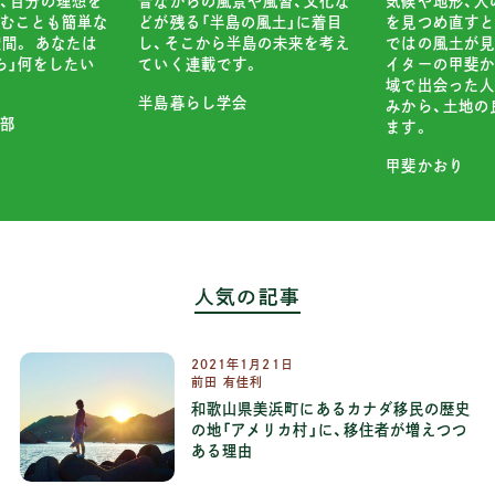
や風習、文化な
小さいからこそ
気候や地形、人の暮らしや風習
の風土」に着目
ぎゅっと詰め込
を見つめ直すと、その土地なら
島の未来を考え
「小屋」という
ではの風土が見えてきます。ラ
。
「小屋があった
イターの甲斐かおりさんが、地
ですか？
域で出会った人びとの言葉や営
みから、土地の良さをひもとき
ココロマチ編集
ます。
甲斐かおり
人気の記事
2021
年
1
月
21
日
前田 有佳利
和歌山県美浜町にあるカナダ移民の歴史
の地「アメリカ村」に、移住者が増えつつ
ある理由