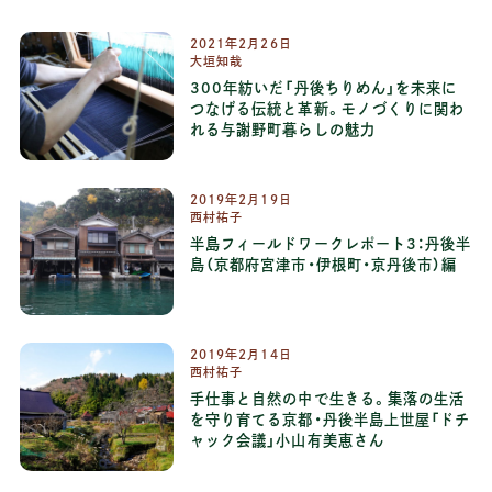
2021年2月26日
大垣知哉
300年紡いだ「丹後ちりめん」を未来に
つなげる伝統と革新。モノづくりに関わ
れる与謝野町暮らしの魅力
2019年2月19日
西村祐子
半島フィールドワークレポート3：丹後半
島（京都府宮津市・伊根町・京丹後市）編
2019年2月14日
西村祐子
手仕事と自然の中で生きる。集落の生活
を守り育てる京都・丹後半島上世屋「ドチ
ャック会議」小山有美恵さん