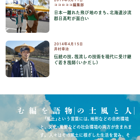
ココロココ編集部
日本一離れた飛び地のまち、北海道沙流
郡日高町が面白い
2014
年
4
月
15
日
井村幸治
伝統の技、筏流しの技術を現代に受け継
ぐ若き筏師（いかだし）
物語を編む
人と風土の
「風土」という言葉には、地形などの自然環境
と、
文化・風習などの社会環境の両方が含まれま
す。
人々はその風土に根ざした生活を営み、
そ