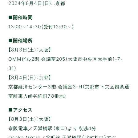
2024年8月4日(日)…京都
■開催時間
13:00～14:30（受付12:30～）
■開催場所
【8月3日(土)：大阪】
OMMビル2階 会議室205（大阪市中央区大手前1-7-
31）
【8月4日(日)：京都】
京都経済センター3階 会議室3-H（京都市下京区四条通
室町東入函谷鉾町78番地）
■アクセス
【8月3日(土)：大阪】
京阪電車／天満橋駅（東口）より 徒歩1分
Osaka Metro／谷町線 天満橋駅（北改札口）すぐ