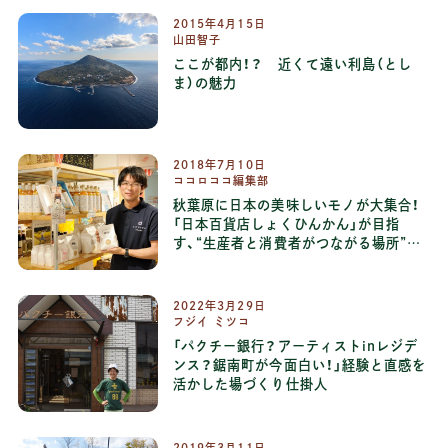
2015
年
4
月
15
日
山田智子
ここが都内！？ 近くて遠い利島（とし
ま）の魅力
2018
年
7
月
10
日
ココロココ編集部
秋葉原に日本の美味しいモノが大集合！
「日本百貨店しょくひんかん」が目指
す、“生産者と消費者がつながる場所”と
は
2022
年
3
月
29
日
フジイ ミツコ
「パクチー銀行？アーティストinレジデ
ンス？鋸南町が今面白い！」経験と直感を
活かした場づくり仕掛人
2019
年
3
月
11
日