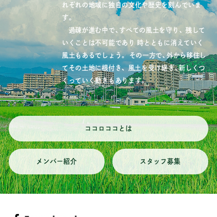
れぞれの地域に独自の文化や歴史を刻んでいま
す。
過疎が進む中で、すべての風土を守り、
残して
いくことは不可能であり
時とともに消えていく
風土もあるでしょう。
その一方で、外から移住し
てその土地に根付き、
風土を受け継ぎ、新しくつ
くっていく動きもあります。
ココロココとは
メンバー紹介
スタッフ募集