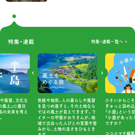
特集・連載
特集・連載一覧へ
や風習、文化な
小さいからこそ
気候や地形、人の暮らしや風習
の風土」に着目
ぎゅっと詰め込
を見つめ直すと、その土地なら
島の未来を考え
「小屋」という
ではの風土が見えてきます。ラ
。
「小屋があった
イターの甲斐かおりさんが、地
ですか？
域で出会った人びとの言葉や営
みから、土地の良さをひもとき
ココロマチ編集
ます。