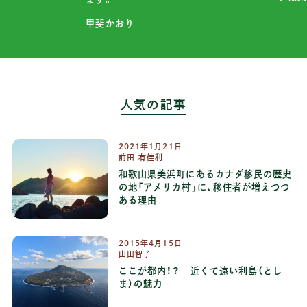
甲斐かおり
人気の記事
2021
年
1
月
21
日
前田 有佳利
和歌山県美浜町にあるカナダ移民の歴史
の地「アメリカ村」に、移住者が増えつつ
ある理由
2015
年
4
月
15
日
山田智子
ここが都内！？ 近くて遠い利島（とし
ま）の魅力