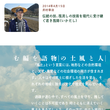
2014
年
4
月
15
日
井村幸治
伝統の技、筏流しの技術を現代に受け継
ぐ若き筏師（いかだし）
物語を編む
人と風土の
「風土」という言葉には、地形などの自然環境
と、
文化・風習などの社会環境の両方が含まれま
す。
人々はその風土に根ざした生活を営み、
そ
れぞれの地域に独自の文化や歴史を刻んでいま
す。
過疎が進む中で、すべての風土を守り、
残して
いくことは不可能であり
時とともに消えていく
風土もあるでしょう。
その一方で、外から移住し