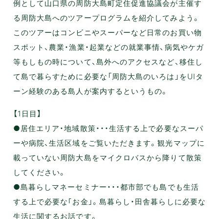
例として山口県の周防大島町定住促進協議会が主催す
る周防大島へのツアープログラムを紹介してみよう。
このツアーはコンビニやスーパーなど日常のお買い物
スポット、農業・漁業・起業などの就業事情、病気やケガ
等もしもの時について、島外へのアクセスなど、移住し
て島で暮らすために必要な「周防大島のいろは」をUIタ
ーン経験のある島人が案内するというもの。
【1日目】
●居住エリア・地域散策・・・生活する上で必要なスーパ
ーや病院、生活区域をご覧いただきます。観光マップに
載っていない周防大島をマイクロバスから降りて散策
してください。
●島暮らしマネーセミナー・・・都市部でも島でも生活
する上で必要な｢お金」。島暮らし・田舎暮らしに必要な
生活に関するお話です。