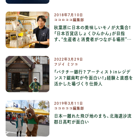
2018
年
7
月
10
日
ココロココ編集部
秋葉原に日本の美味しいモノが大集合！
「日本百貨店しょくひんかん」が目指
す、“生産者と消費者がつながる場所”と
は
2022
年
3
月
29
日
フジイ ミツコ
「パクチー銀行？アーティストinレジデ
ンス？鋸南町が今面白い！」経験と直感を
活かした場づくり仕掛人
2019
年
3
月
11
日
ココロココ編集部
日本一離れた飛び地のまち、北海道沙流
郡日高町が面白い