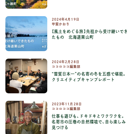
連載：
風土をめぐる旅
2024年4月19日
甲斐かおり
【風土をめぐる旅】先祖から受け継いでき
たもの 北海道栗山町
連載：
風土をめぐる旅
2024年2月28日
ココロココ編集部
“雪質日本一”の名寄の冬を五感で堪能。
クリエイティブキャンプレポート
2023年11月28日
ココロココ編集部
仕事も遊びも、ドキドキとワクワクを。
名寄市の圧巻の自然環境で、自ら楽しみ
見つける