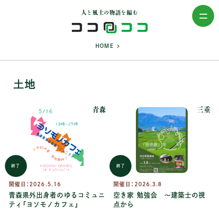
人と風土の物語を編む
>
HOME
土地
青森
三重
終了
終了
開催日：
2026.5.16
開催日：
2026.3.8
青森県外出身者のゆるコミュニ
空き家 勉強会 ～建築士の視
ティ「ヨソモノカフェ」
点から