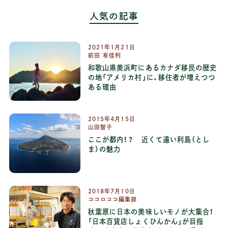
人気の記事
2021
年
1
月
21
日
前田 有佳利
和歌山県美浜町にあるカナダ移民の歴史
の地「アメリカ村」に、移住者が増えつつ
ある理由
2015
年
4
月
15
日
山田智子
ここが都内！？ 近くて遠い利島（とし
ま）の魅力
2018
年
7
月
10
日
ココロココ編集部
秋葉原に日本の美味しいモノが大集合！
「日本百貨店しょくひんかん」が目指