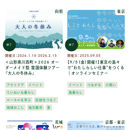
山形
東京
終了
終了
開催日：
2026.1.14-2026.2.15
開催日：
2025.09.05
＜山形県川西町＞2026 オー
【9/5（金）開催！】東京の島々
ダーメイド型 雪国体験ツアー
で“わたしらしい仕事”をつくる
『大人の冬休み』
｜オンラインセミナー
アウトドア
イベント
イベント
つながる
小商い
ていねいな暮らし
島暮らし
ローカルを学ぶ
伝統をつなぐ
地域おこし
地方都市
食
茨城
京都
東京