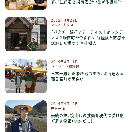
す、“生産者と消費者がつながる場所”と
は
2022
年
3
月
29
日
フジイ ミツコ
「パクチー銀行？アーティストinレジデ
ンス？鋸南町が今面白い！」経験と直感を
活かした場づくり仕掛人
2019
年
3
月
11
日
ココロココ編集部
日本一離れた飛び地のまち、北海道沙流
郡日高町が面白い
2014
年
4
月
15
日
井村幸治
伝統の技、筏流しの技術を現代に受け継
ぐ若き筏師（いかだし）