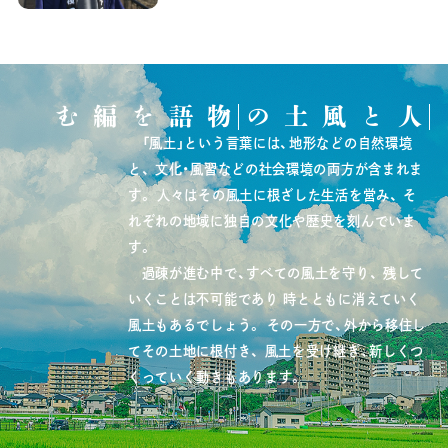
物語を編む
人と風土の
「風土」という言葉には、地形などの自然環境
と、
文化・風習などの社会環境の両方が含まれま
す。
人々はその風土に根ざした生活を営み、
そ
れぞれの地域に独自の文化や歴史を刻んでいま
す。
過疎が進む中で、すべての風土を守り、
残して
いくことは不可能であり
時とともに消えていく
風土もあるでしょう。
その一方で、外から移住し
てその土地に根付き、
風土を受け継ぎ、新しくつ
くっていく動きもあります。