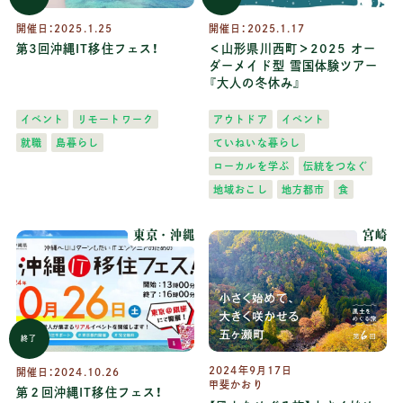
開催日：
2025.1.25
開催日：
2025.1.17
第3回沖縄IT移住フェス！
＜山形県川西町＞2025 オー
ダーメイド型 雪国体験ツアー
『大人の冬休み』
イベント
リモートワーク
アウトドア
イベント
就職
島暮らし
ていねいな暮らし
ローカルを学ぶ
伝統をつなぐ
地域おこし
地方都市
食
東京
沖縄
宮崎
終了
2024年9月17日
開催日：
2024.10.26
甲斐かおり
第２回沖縄IT移住フェス！