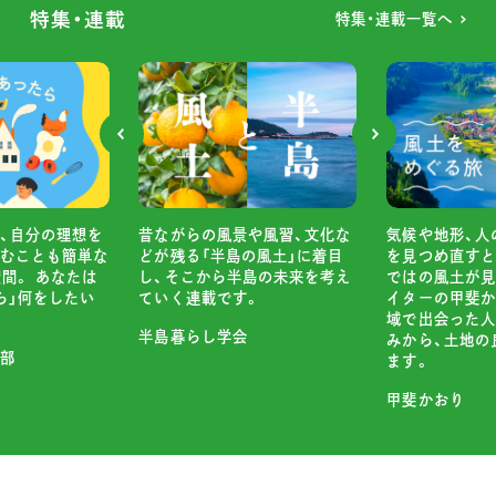
特集・連載
特集・連載一覧へ
がらの風景や風習、文化な
小さ
気候や地形、人の暮らしや風習
る「半島の風土」に着目
ぎゅ
を見つめ直すと、その土地なら
そこから半島の未来を考え
「小屋
ではの風土が見えてきます。ラ
く連載です。
「小屋
イターの甲斐かおりさんが、地
です
域で出会った人びとの言葉や営
暮らし学会
みから、土地の良さをひもとき
ココ
ます。
甲斐かおり