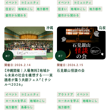
イベント
コミュニティ
イベント
コミュニティ
住まい
地域おこし
地方都市
住まい
地域おこし
地方都市
都市から関わる
都市から関わる
沖縄
島根
終了
終了
開催日：
2026.2.14
開催日：
2026.2.15
【沖縄開催｜入場無料】地域か
石見銀山怪談の会
ら未来の社会を構想する——実
践者が集う共創フェス「ミチシ
ルベ2026」
イベント
コミュニティ
アウトドア
イベント
ローカルを学ぶ
地域おこし
ローカルを学ぶ
地域おこし
地方都市
島暮らし
地方都市