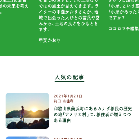
島の未来を考え
「小屋」という
ではの風土が見えてきます。ラ
。
「小屋があった
イターの甲斐かおりさんが、地
ですか？
域で出会った人びとの言葉や営
みから、土地の良さをひもとき
ココロマチ編集
ます。
甲斐かおり
人気の記事
2021
年
1
月
21
日
前田 有佳利
和歌山県美浜町にあるカナダ移民の歴史
の地「アメリカ村」に、移住者が増えつつ
ある理由