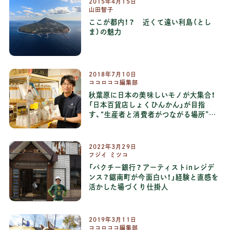
2015
年
4
月
15
日
山田智子
ここが都内！？ 近くて遠い利島（とし
ま）の魅力
2018
年
7
月
10
日
ココロココ編集部
秋葉原に日本の美味しいモノが大集合！
「日本百貨店しょくひんかん」が目指
す、“生産者と消費者がつながる場所”と
は
2022
年
3
月
29
日
フジイ ミツコ
「パクチー銀行？アーティストinレジデ
ンス？鋸南町が今面白い！」経験と直感を
活かした場づくり仕掛人
2019
年
3
月
11
日
ココロココ編集部