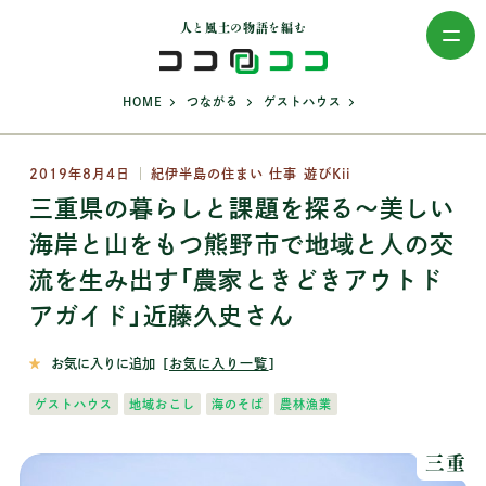
人と風土の物語を編む
>
>
>
HOME
つながる
ゲストハウス
2019年8月4日
紀伊半島の住まい 仕事 遊びKii
三重県の暮らしと課題を探る～美しい
海岸と山をもつ熊野市で地域と人の交
流を生み出す「農家ときどきアウトド
アガイド」近藤久史さん
お気に入りに追加
［
お気に入り一覧
］
ゲストハウス
地域おこし
海のそば
農林漁業
三重