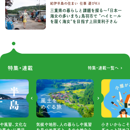
紀伊半島の住まい 仕事 遊びKii
三重県の暮らしと課題を探る～「日本一
海女の多いまち」鳥羽市で ”ハイヒール
を履く海女”を目指す上田茉利子さん
特集・連載
特集・連載一覧へ
や風習、文化な
小さいからこそ
気候や地形、人の暮らしや風習
の風土」に着目
ぎゅっと詰め込
を見つめ直すと、その土地なら