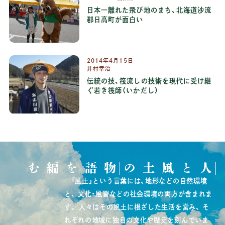
日本一離れた飛び地のまち、北海道沙流
郡日高町が面白い
2014
年
4
月
15
日
井村幸治
伝統の技、筏流しの技術を現代に受け継
ぐ若き筏師（いかだし）
物語を編む
人と風土の
「風土」という言葉には、地形などの自然環境
と、
文化・風習などの社会環境の両方が含まれま
す。
人々はその風土に根ざした生活を営み、
そ
れぞれの地域に独自の文化や歴史を刻んでいま