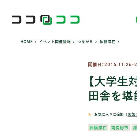
HOME
>
イベント開催情報
>
つながる
>
体験滞在
>
北海道・東北
移住する
関東
つながる
北陸
北海道 (25)
2拠点生活 (86)
茨城 (65)
イベント (746)
富山 (2
開催日：2016.11.26-
青森 (58)
Iターン (237)
栃木 (47)
ゲストハウス (42
石川 (2
岩手 (213)
Jターン (12)
群馬 (8)
ローカルを学ぶ (
福井 (2
【大学生
宮城 (16)
Uターン (168)
埼玉 (5)
体験滞在 (205)
秋田 (31)
多拠点生活 (25)
田舎を堪
千葉 (127)
都市から関わる (
山形 (21)
東京 (192)
福島 (45)
神奈川 (27)
お気に入りに追加
［
お気
体験滞在
南房総市