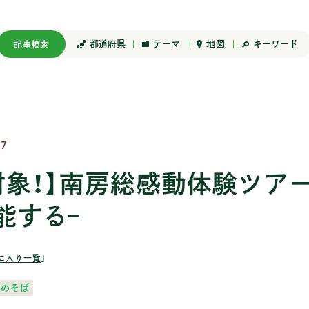
都道府県
テーマ
キーワード
地図
記事検索
甲信越
はたらく
東海
プロジェクト
近畿
中国
ライ
7)
山梨 (11)
ものづくり (73)
岐阜 (48)
アート (56)
滋賀 (25)
鳥取 
アウ
27
)
5)
長野 (85)
リモートワーク (44)
静岡 (21)
タイニーハウス (5)
京都 (24)
島根 
コミ
162)
0)
新潟 (27)
ワ―ケーション (5)
愛知 (14)
まちづくり (150)
大阪 (24)
岡山 
てい
対象！】南房総感動体験ツアー
半農半X (9)
三重 (29)
ローカルメディア (82)
兵庫 (8)
広島 
住まい
能する–
144)
地域おこし (323)
伝統をつなぐ (75)
奈良 (14)
山口 
子育
小商い (24)
商店街 (12)
和歌山 (75)
結婚 
就職 (66)
地域資源活用 (119)
食 (
に入り一覧
］
起業 (98)
空家・廃校活用 (70)
農林漁業 (149)
海のそば