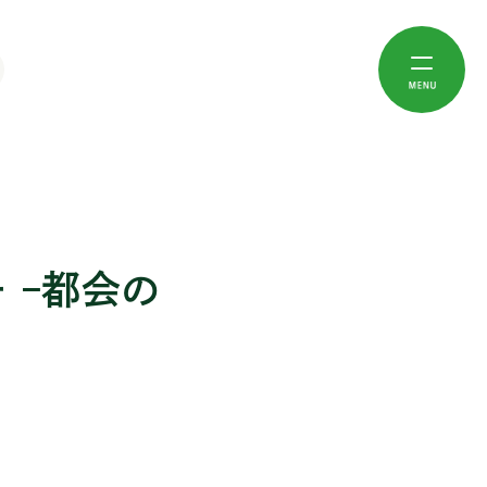
フスタイル
四国
土地
九州・沖縄
(17)
トドア (46)
徳島 (25)
半島 (66)
福岡 (11)
(24)
ュニティ (190)
香川 (6)
地方都市 (59)
佐賀 (3)
検索
(11)
ねいな暮らし (26)
愛媛 (26)
島暮らし (50)
長崎 (11)
 –都会の
(6)
 (99)
高知 (25)
海のそば (69)
熊本 (6)
(11)
て・子ども (55)
里山暮らし (97)
大分 (29)
(11)
宮崎 (11)
140)
鹿児島 (19)
沖縄 (17)