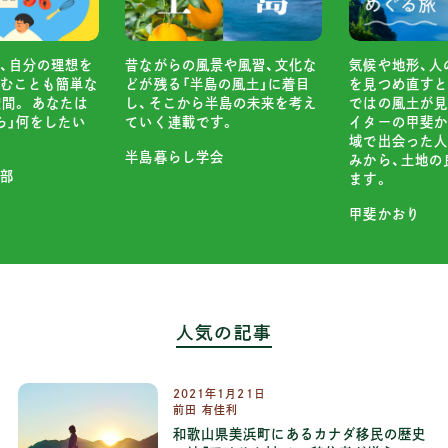
や風習、文化な
小さいからこそ
気候や地形、人の暮らしや風習
の風土」に着目
ぎゅっと詰め込
を見つめ直すと、その土地なら
島の未来を考え
「小屋」という
ではの風土が見えてきます。ラ
。
「小屋があった
イターの甲斐かおりさんが、地
ですか？
域で出会った人びとの言葉や営
みから、土地の良さをひもとき
ココロマチ編集
ます。
甲斐かおり
人気の記事
2021
年
1
月
21
日
前田 有佳利
和歌山県美浜町にあるカナダ移民の歴史