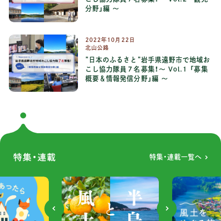
分野」編 ～
2022年10月22日
北山公路
”日本のふるさと”岩手県遠野市で地域お
こし協力隊員７名募集！～ Vol.1 「募集
概要＆情報発信分野」編 ～
特集・連載
特集・連載一覧へ