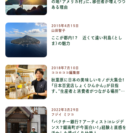
の地「アメリカ村」に、移住者が増えつつ
ある理由
2015
年
4
月
15
日
山田智子
ここが都内！？ 近くて遠い利島（とし
ま）の魅力
2018
年
7
月
10
日
ココロココ編集部
秋葉原に日本の美味しいモノが大集合！
「日本百貨店しょくひんかん」が目指
す、“生産者と消費者がつながる場所”と
は
2022
年
3
月
29
日
フジイ ミツコ
「パクチー銀行？アーティストinレジデ
ンス？鋸南町が今面白い！」経験と直感を