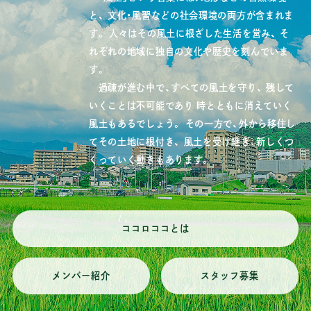
と、
文化・風習などの社会環境の両方が含まれま
す。
人々はその風土に根ざした生活を営み、
そ
れぞれの地域に独自の文化や歴史を刻んでいま
す。
過疎が進む中で、すべての風土を守り、
残して
いくことは不可能であり
時とともに消えていく
風土もあるでしょう。
その一方で、外から移住し
てその土地に根付き、
風土を受け継ぎ、新しくつ
くっていく動きもあります。
ココロココとは
メンバー紹介
スタッフ募集