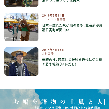
活かした場づくり仕掛人
2019
年
3
月
11
日
ココロココ編集部
日本一離れた飛び地のまち、北海道沙流
郡日高町が面白い
2014
年
4
月
15
日
井村幸治
伝統の技、筏流しの技術を現代に受け継
ぐ若き筏師（いかだし）
物語を編む
人と風土の
「風土」という言葉には、地形などの自然環境