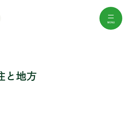
フスタイル
四国
土地
九州・沖縄
(17)
トドア (46)
徳島 (25)
半島 (66)
福岡 (11)
(24)
ュニティ (190)
香川 (6)
地方都市 (59)
佐賀 (3)
検索
(11)
ねいな暮らし (26)
愛媛 (26)
島暮らし (50)
長崎 (11)
居住と地方
(6)
 (99)
高知 (25)
海のそば (69)
熊本 (6)
(11)
て・子ども (55)
里山暮らし (97)
大分 (29)
(11)
宮崎 (11)
140)
鹿児島 (19)
沖縄 (17)