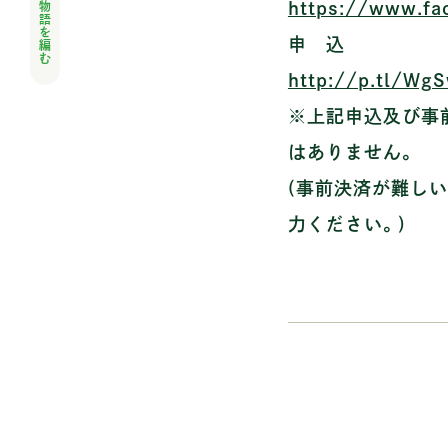
人と風土の物語を編む
https://www.fa
申 込
http://p.tl/Wg
※上記申込及び事前
はありません。
(事前決済が難し
力ください。)