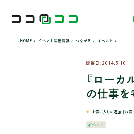
HOME
>
イベント開催情報
>
つながる
>
イベント
>
北海道・東北
移住する
関東
つながる
北陸
北海道 (25)
2拠点生活 (86)
茨城 (65)
イベント (746)
富山 (2
開催日：2014.5.10
青森 (58)
Iターン (237)
栃木 (47)
ゲストハウス (42
石川 (2
岩手 (213)
Jターン (12)
群馬 (8)
ローカルを学ぶ (
福井 (2
『ローカル
宮城 (16)
Uターン (168)
埼玉 (5)
体験滞在 (205)
秋田 (31)
多拠点生活 (25)
の仕事を
千葉 (127)
都市から関わる (
山形 (21)
東京 (192)
福島 (45)
神奈川 (27)
お気に入りに追加
［
お気
イベント