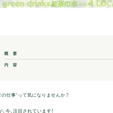
概 要
内 容
地方の仕事”って気になりませんか？
、今、注目されています！