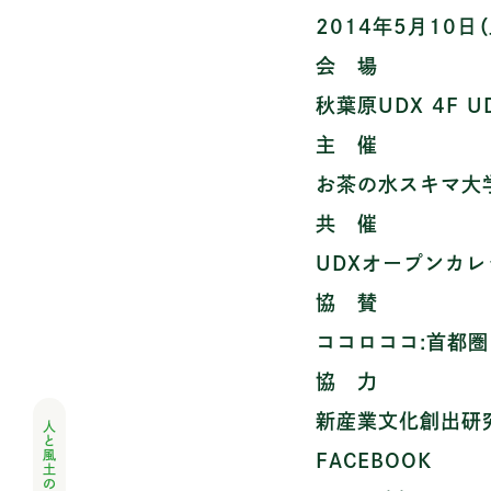
2014年5月10日（土
会 場
秋葉原UDX 4F 
主 催
お茶の水スキマ大
共 催
UDXオープンカレッ
協 賛
ココロココ:首都圏
協 力
新産業文化創出研
FACEBOOK