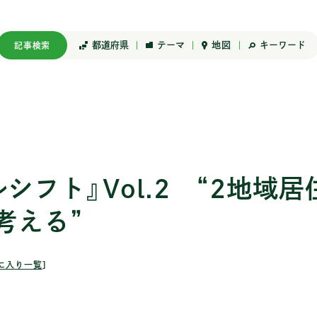
都道府県
テーマ
キーワード
地図
記事検索
甲信越
はたらく
東海
プロジェクト
近畿
中国
ライ
7)
山梨 (11)
ものづくり (73)
岐阜 (48)
アート (56)
滋賀 (25)
鳥取 
アウ
)
5)
長野 (85)
リモートワーク (44)
静岡 (21)
タイニーハウス (5)
京都 (24)
島根 
コミ
162)
0)
新潟 (27)
ワ―ケーション (5)
愛知 (14)
まちづくり (150)
大阪 (24)
岡山 
てい
シフト』Vol.2 “2地域
半農半X (9)
三重 (29)
ローカルメディア (82)
兵庫 (8)
広島 
住まい
考える”
144)
地域おこし (323)
伝統をつなぐ (75)
奈良 (14)
山口 
子育
小商い (24)
商店街 (12)
和歌山 (75)
結婚 
就職 (66)
地域資源活用 (119)
食 (
に入り一覧
］
起業 (98)
空家・廃校活用 (70)
農林漁業 (149)