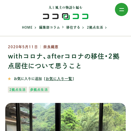
人と風土の物語を編む
>
>
>
>
HOME
編集部コラム
移住する
2拠点生活
2020年5月11日
奈良織恵
withコロナ、afterコロナの移住・2拠
点居住について思うこと
お気に入りに追加
［
お気に入り一覧
］
2拠点生活
多拠点生活