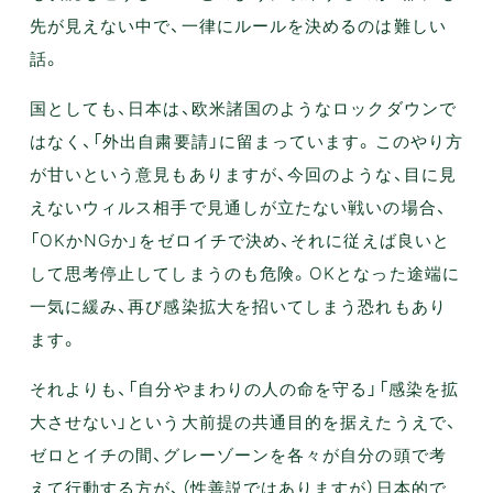
先が見えない中で、一律にルールを決めるのは難しい
話。
国としても、日本は、欧米諸国のようなロックダウンで
はなく、「外出自粛要請」に留まっています。このやり方
が甘いという意見もありますが、今回のような、目に見
えないウィルス相手で見通しが立たない戦いの場合、
「OKかNGか」をゼロイチで決め、それに従えば良いと
して思考停止してしまうのも危険。OKとなった途端に
一気に緩み、再び感染拡大を招いてしまう恐れもあり
ます。
それよりも、「自分やまわりの人の命を守る」「感染を拡
大させない」という大前提の共通目的を据えたうえで、
ゼロとイチの間、グレーゾーンを各々が自分の頭で考
えて行動する方が、（性善説ではありますが）日本的で