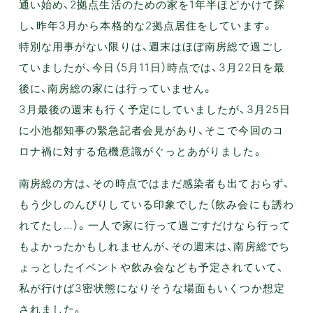
通い始め、2拠点生活のための家を1年半ほどかけて探
し、昨年3月から本格的な2拠点居住をしています。
特別な用事がない限りは、週末はほぼ南房総で過ごし
ていましたが、今日（5月11日）時点では、3月22日を最
後に、南房総の家には行っていません。
3月最後の週末も行く予定にしていましたが、3月25日
に小池都知事の緊急記者会見があり、そこで今回のコ
ロナ禍に対する危機意識がぐっとあがりました。
南房総の方は、その時点ではまだ感染者も出ておらず、
もう少しのんびりしている印象でした（飲み会にも誘わ
れてたし…）。一人で家に行って過ごすだけなら行って
もよかったかもしれませんが、その週末は、南房総でち
ょっとしたイベントや飲み会なども予定されていて、
私が行けば3密状態になりそうな場面もいくつか想定
されました。