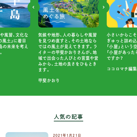
や風習、文化な
小さいからこそ
気候や地形、人の暮らしや風習
の風土」に着目
ぎゅっと詰め込
を見つめ直すと、その土地なら
島の未来を考え
「小屋」という
ではの風土が見えてきます。ラ
。
「小屋があった
イターの甲斐かおりさんが、地
ですか？
域で出会った人びとの言葉や営
みから、土地の良さをひもとき
ココロマチ編集
ます。
甲斐かおり
人気の記事
2021
年
1
月
21
日