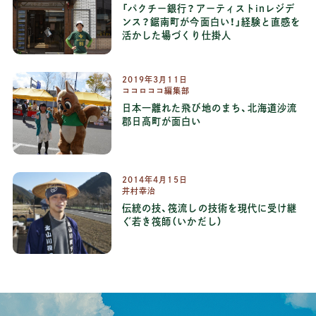
「パクチー銀行？アーティストinレジデ
ンス？鋸南町が今面白い！」経験と直感を
活かした場づくり仕掛人
2019
年
3
月
11
日
ココロココ編集部
日本一離れた飛び地のまち、北海道沙流
郡日高町が面白い
2014
年
4
月
15
日
井村幸治
伝統の技、筏流しの技術を現代に受け継
ぐ若き筏師（いかだし）