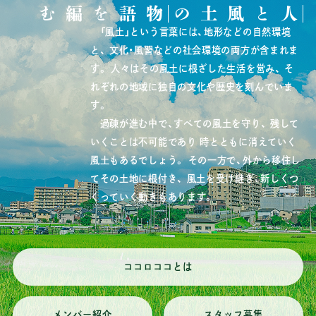
物語を編む
人と風土の
「風土」という言葉には、地形などの自然環境
と、
文化・風習などの社会環境の両方が含まれま
す。
人々はその風土に根ざした生活を営み、
そ
れぞれの地域に独自の文化や歴史を刻んでいま
す。
過疎が進む中で、すべての風土を守り、
残して
いくことは不可能であり
時とともに消えていく
風土もあるでしょう。
その一方で、外から移住し
てその土地に根付き、
風土を受け継ぎ、新しくつ
くっていく動きもあります。
ココロココとは
メンバー紹介
スタッフ募集