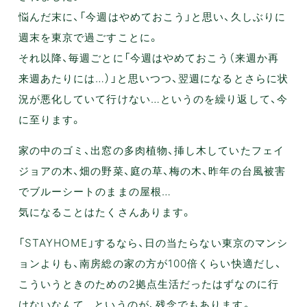
悩んだ末に、「今週はやめておこう」と思い、久しぶりに
週末を東京で過ごすことに。
それ以降、毎週ごとに「今週はやめておこう（来週か再
来週あたりには…）」と思いつつ、翌週になるとさらに状
況が悪化していて行けない…というのを繰り返して、今
に至ります。
家の中のゴミ、出窓の多肉植物、挿し木していたフェイ
ジョアの木、畑の野菜、庭の草、梅の木、昨年の台風被害
でブルーシートのままの屋根…
気になることはたくさんあります。
「STAYHOME」するなら、日の当たらない東京のマンシ
ョンよりも、南房総の家の方が100倍くらい快適だし、
こういうときのための2拠点生活だったはずなのに行
けないなんて…というのが、残念でもあります。