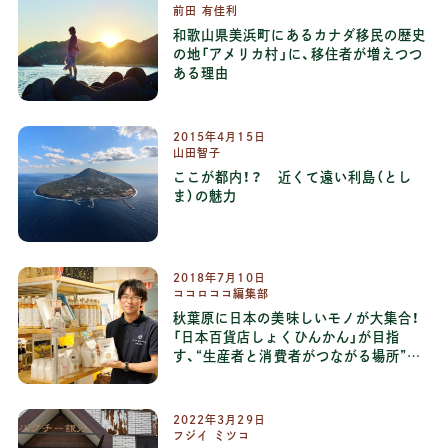
前田 有佳利
和歌山県美浜町にあるカナダ移民の歴史
の地「アメリカ村」に、移住者が増えつつ
ある理由
2015
年
4
月
15
日
山田智子
ここが都内！？ 近くて遠い利島（とし
ま）の魅力
2018
年
7
月
10
日
ココロココ編集部
秋葉原に日本の美味しいモノが大集合！
「日本百貨店しょくひんかん」が目指
す、“生産者と消費者がつながる場所”と
は
2022
年
3
月
29
日
フジイ ミツコ