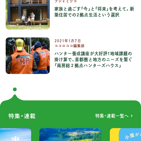
フジイミツコ
家族と過ごす「今」と「将来」を考えて。新
築住居での2拠点生活という選択
2021年1月7日
ココロココ編集部
ハンター養成講座が大好評！地域課題の
掛け算で、首都圏と地方のニーズを繋ぐ
「南房総２拠点ハンターズハウス」
特集・連載
特集・連載一覧へ