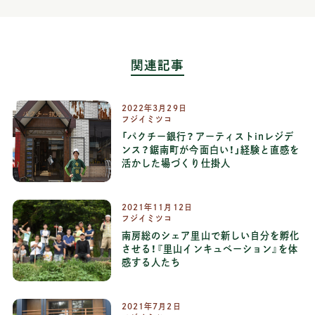
関連記事
2022年3月29日
フジイミツコ
「パクチー銀行？アーティストinレジデ
ンス？鋸南町が今面白い！」経験と直感を
活かした場づくり仕掛人
2021年11月12日
フジイミツコ
南房総のシェア里山で新しい自分を孵化
させる！『里山インキュベーション』を体
感する人たち
2021年7月2日