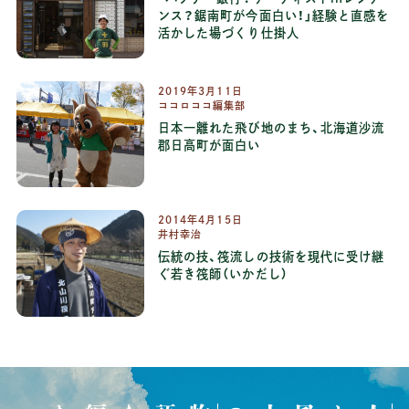
ンス？鋸南町が今面白い！」経験と直感を
活かした場づくり仕掛人
2019
年
3
月
11
日
ココロココ編集部
日本一離れた飛び地のまち、北海道沙流
郡日高町が面白い
2014
年
4
月
15
日
井村幸治
伝統の技、筏流しの技術を現代に受け継
ぐ若き筏師（いかだし）