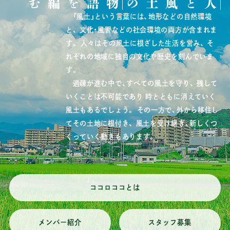
物語を編む
人と風土の
「風土」という言葉には、地形などの自然環境
と、
文化・風習などの社会環境の両方が含まれま
す。
人々はその風土に根ざした生活を営み、
そ
れぞれの地域に独自の文化や歴史を刻んでいま
す。
過疎が進む中で、すべての風土を守り、
残して
いくことは不可能であり
時とともに消えていく
風土もあるでしょう。
その一方で、外から移住し
てその土地に根付き、
風土を受け継ぎ、新しくつ
くっていく動きもあります。
ココロココとは
メンバー紹介
スタッフ募集