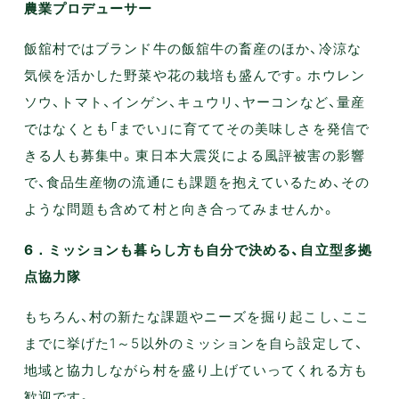
農業プロデューサー
飯舘村ではブランド牛の飯舘牛の畜産のほか、冷涼な
気候を活かした野菜や花の栽培も盛んです。ホウレン
ソウ、トマト、インゲン、キュウリ、ヤーコンなど、量産
ではなくとも「までい」に育ててその美味しさを発信で
きる人も募集中。東日本大震災による風評被害の影響
で、食品生産物の流通にも課題を抱えているため、その
ような問題も含めて村と向き合ってみませんか。
6．ミッションも暮らし方も自分で決める、自立型多拠
点協力隊
もちろん、村の新たな課題やニーズを掘り起こし、ここ
までに挙げた1～5以外のミッションを自ら設定して、
地域と協力しながら村を盛り上げていってくれる方も
歓迎です。