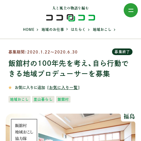
人と風土の物語を編む
>
>
>
>
HOME
地域のお仕事
はたらく
地域おこし
募集期間：2020.1.22～2020.6.30
募集終了
飯舘村の100年先を考え、自ら行動で
きる地域プロデューサーを募集
お気に入りに追加
［
お気に入り一覧
］
地域おこし
里山暮らし
飯舘村
福島