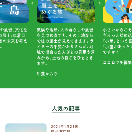
小さいからこそ、自分の理想を
昔ながらの風景
の暮らしや風習
ぎゅっと詰め込むことも簡単な
どが残る「半島
、その土地なら
「小屋」という空間。 あなたは
し、そこから半
えてきます。ラ
「小屋があったら」何をしたい
ていく連載です
おりさんが、地
ですか？
びとの言葉や営
半島暮らし学会
良さをひもとき
ココロマチ編集部
人気の記事
2021
年
1
月
21
日
前田 有佳利