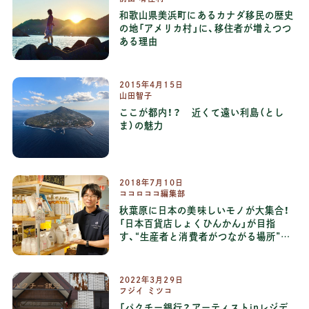
和歌山県美浜町にあるカナダ移民の歴史
の地「アメリカ村」に、移住者が増えつつ
ある理由
2015
年
4
月
15
日
山田智子
ここが都内！？ 近くて遠い利島（とし
ま）の魅力
2018
年
7
月
10
日
ココロココ編集部
秋葉原に日本の美味しいモノが大集合！
「日本百貨店しょくひんかん」が目指
す、“生産者と消費者がつながる場所”と
は
2022
年
3
月
29
日
フジイ ミツコ
「パクチー銀行？アーティストinレジデ