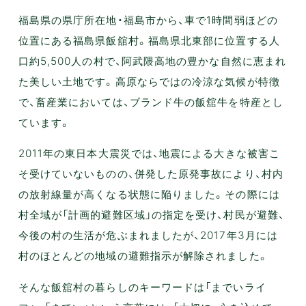
福島県の県庁所在地・福島市から、車で1時間弱ほどの
位置にある福島県飯舘村。福島県北東部に位置する人
口約5,500人の村で、阿武隈高地の豊かな自然に恵まれ
た美しい土地です。高原ならではの冷涼な気候が特徴
で、畜産業においては、ブランド牛の飯舘牛を特産とし
ています。
2011年の東日本大震災では、地震による大きな被害こ
そ受けていないものの、併発した原発事故により、村内
の放射線量が高くなる状態に陥りました。その際には
村全域が「計画的避難区域」の指定を受け、村民が避難、
今後の村の生活が危ぶまれましたが、2017年3月には
村のほとんどの地域の避難指示が解除されました。
そんな飯舘村の暮らしのキーワードは「までいライ